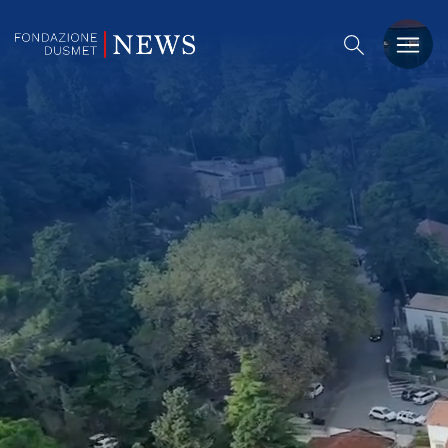
PREMIO DUSMET
FORMAZIONE
OSSERVATORIO
EVENTI
NOTIZIE
CHI SIAMO
CONTATTACI