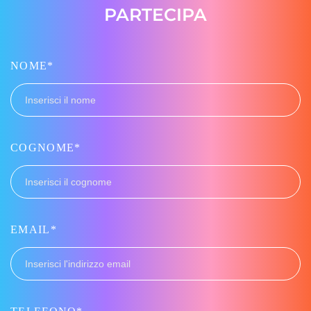
fragilità, salute, tecnologie inclusive e nuovi modelli di
PARTECIPA
cura
NOME*
Visualizza il bando
COGNOME*
Con il patrocinio di:
EMAIL*