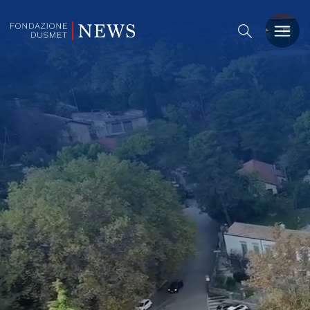
PREMIO DUSMET
FORMAZIONE
OSSERVATORIO
EVENTI
NOTIZIE
CHI SIAMO
CONTATTACI