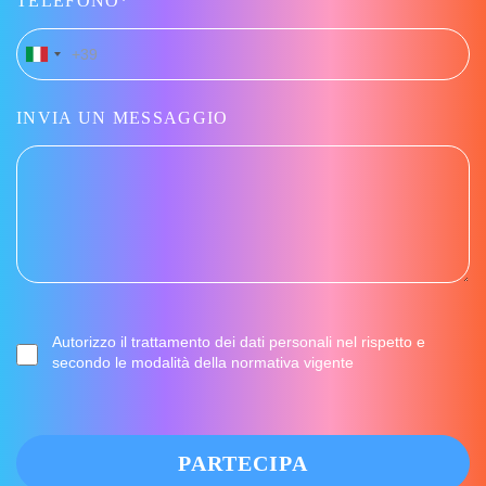
TELEFONO*
+39
Italia
+39
INVIA UN MESSAGGIO
Autorizzo il trattamento dei dati personali nel rispetto e
secondo le modalità della normativa vigente
PARTECIPA