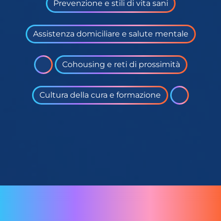
Prevenzione e stili di vita sani
Vieni dove l’innovazione incontra le persone
vivi il Premio Dusmet: un evento che unisce scienza, etic
futuro condiviso.
Assistenza domiciliare e salute mentale
Cohousing e reti di prossimità
prenota il tuo posto
Cultura della cura e formazione
COS'È IL
PREMIO DUSMET
La Fondazione G.B. Dusmet, in collaborazione con
Expomedicina, istituisce il Premio “Life Science -
Innovazione Sociale” (LS-IS), per valorizzare soluzioni
innovative capaci di migliorare concretamente la qualità
della vita delle persone, con particolare attenzione a