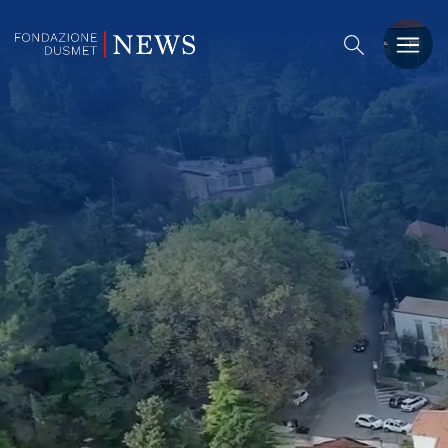
PREMIO DUSMET
FORMAZIONE
OSSERVATORIO
EVENTI
NOTIZIE
CHI SIAMO
CONTATTACI