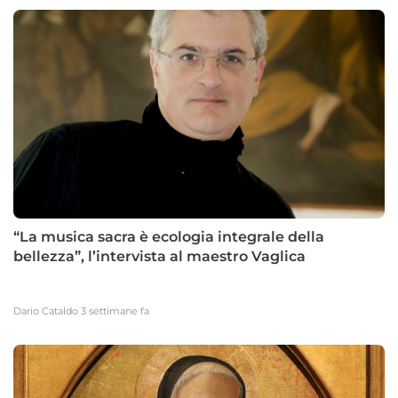
29.10.2025
PAD.
Fiera del
20
Mediterraneo
Vieni dove l’innovazione incontra le persone
vivi il Premio Dusmet: un evento che unisce scienza, etica 
futuro condiviso.
prenota il tuo posto
scopri il premio dusmet
“La musica sacra è ecologia integrale della
bellezza”, l’intervista al maestro Vaglica
Dario Cataldo
3 settimane fa