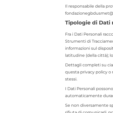
Il responsabile della pro
fondazionegbdusmet@gm
Tipologie di Dati 
Fra i Dati Personali rac
Strumenti di Tracciamento
informazioni sul disposit
latitudine (della città);
Dettagli completi su cias
questa privacy policy o m
stessi.
I Dati Personali possono 
automaticamente durant
Se non diversamente spec
rifiuta di comunicarli, p