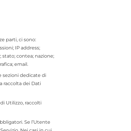
 parti, ci sono:
ssioni; IP address;
; stato; contea; nazione;
afica; email.
e sezioni dedicate di
a raccolta dei Dati
i Utilizzo, raccolti
bbligatori. Se l’Utente
ervizio. Nei casi in cui