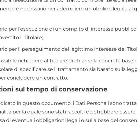
rio all’esecuzione di un contratto con l’Utente e/o all’es
tamento è necessario per adempiere un obbligo legale al q
rio per l’esecuzione di un compito di interesse pubblico o
vestito il Titolare;
rio per il perseguimento del legittimo interesse del Titola
ile richiedere al Titolare di chiarire la concreta base g
olare di specificare se il trattamento sia basato sulla leg
per concludere un contratto.
zioni sul tempo di conservazione
cato in questo documento, i Dati Personali sono trattati
nalità per la quale sono stati raccolti e potrebbero esser
a di eventuali obbligazioni legali o sulla base del consen