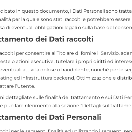
cato in questo documento, i Dati Personali sono trattati
nalità per la quale sono stati raccolti e potrebbero esser
a di eventuali obbligazioni legali o sulla base del consen
attamento dei Dati raccolti
accolti per consentire al Titolare di fornire il Servizio, ad
ste o azioni esecutive, tutelare i propri diritti ed interess
 eventuali attività dolose o fraudolente, nonché per le seg
osting ed infrastruttura backend, Ottimizzazione e distrib
ttare l’Utente.
 dettagliate sulle finalità del trattamento e sui Dati Pers
te può fare riferimento alla sezione “Dettagli sul trattam
attamento dei Dati Personali
colti per le seguenti finalità ed utilizzando i seguenti serv