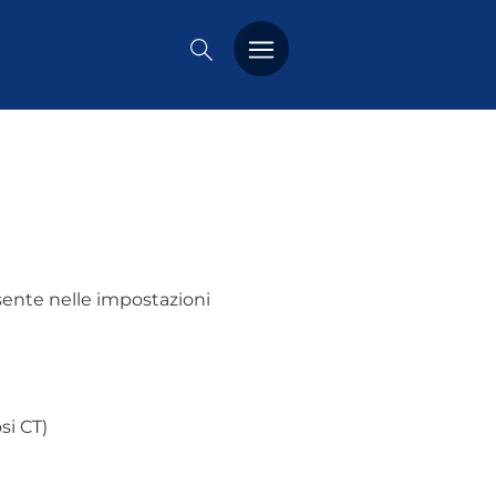
PREMIO DUSMET
FORMAZIONE
OSSERVATORIO
EVENTI
ente nelle impostazioni
NOTIZIE
CHI SIAMO
si CT)
CONTATTACI