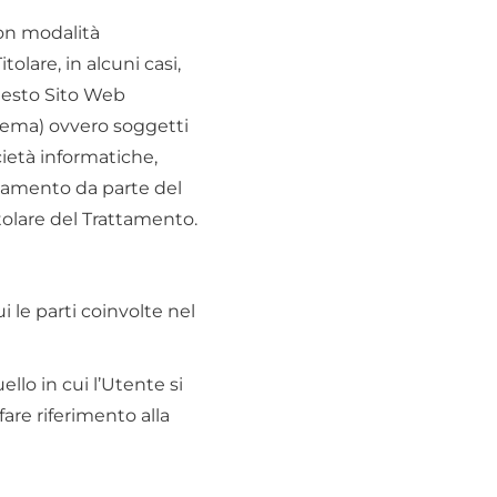
con modalità
tolare, in alcuni casi,
questo Sito Web
stema) ovvero soggetti
ocietà informatiche,
ttamento da parte del
tolare del Trattamento.
i le parti coinvolte nel
llo in cui l’Utente si
are riferimento alla