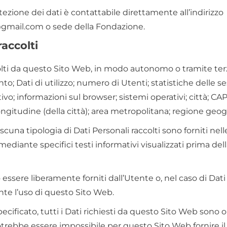
tezione dei dati è contattabile direttamente all’indirizzo
ail.com o sede della Fondazione.
raccolti
colti da questo Sito Web, in modo autonomo o tramite terze
; Dati di utilizzo; numero di Utenti; statistiche delle se
ivo; informazioni sul browser; sistemi operativi; città; CAP
 longitudine (della città); area metropolitana; regione geogr
cuna tipologia di Dati Personali raccolti sono forniti nell
ediante specifici testi informativi visualizzati prima dell
essere liberamente forniti dall’Utente o, nel caso di Dati d
e l’uso di questo Sito Web.
ificato, tutti i Dati richiesti da questo Sito Web sono o
otrebbe essere impossibile per questo Sito Web fornire il S