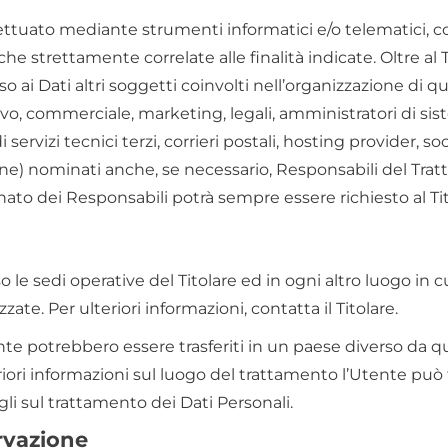
fettuato mediante strumenti informatici e/o telematici, 
he strettamente correlate alle finalità indicate. Oltre al Ti
 ai Dati altri soggetti coinvolti nell’organizzazione di 
vo, commerciale, marketing, legali, amministratori di si
 servizi tecnici terzi, corrieri postali, hosting provider, s
e) nominati anche, se necessario, Responsabili del Tra
rnato dei Responsabili potrà sempre essere richiesto al Ti
so le sedi operative del Titolare ed in ogni altro luogo in cu
zate. Per ulteriori informazioni, contatta il Titolare.
nte potrebbero essere trasferiti in un paese diverso da que
riori informazioni sul luogo del trattamento l’Utente può f
gli sul trattamento dei Dati Personali.
rvazione