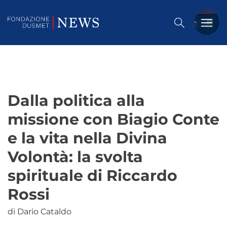
PREMIO DUSMET
FORMAZIONE
Dalla politica alla
OSSERVATORIO
missione con Biagio Conte
EVENTI
e la vita nella Divina
NOTIZIE
Volontà: la svolta
spirituale di Riccardo
CHI SIAMO
Rossi
CONTATTACI
di Dario Cataldo