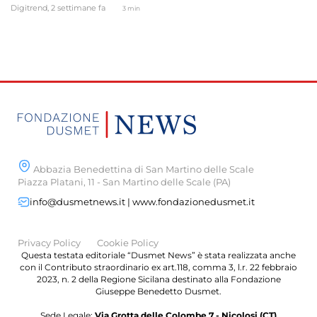
Digitrend,
2 settimane fa
3 min
Abbazia Benedettina di San Martino delle Scale
Piazza Platani, 11 - San Martino delle Scale (PA)
info@dusmetnews.it | www.fondazionedusmet.it
Privacy Policy
Cookie Policy
Questa testata editoriale “Dusmet News” è stata realizzata anche
con il Contributo straordinario ex art.118, comma 3, l.r. 22 febbraio
2023, n. 2 della Regione Sicilana destinato alla Fondazione
Giuseppe Benedetto Dusmet.
Sede Legale:
Via Grotta delle Colombe 7 - Nicolosi (CT)