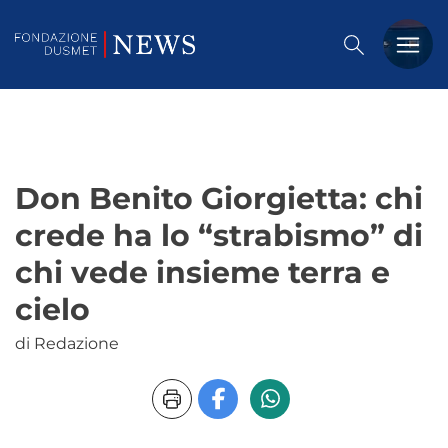
PREMIO DUSMET
FORMAZIONE
Don Benito Giorgietta: chi
OSSERVATORIO
crede ha lo “strabismo” di
EVENTI
chi vede insieme terra e
NOTIZIE
cielo
di Redazione
CHI SIAMO
CONTATTACI