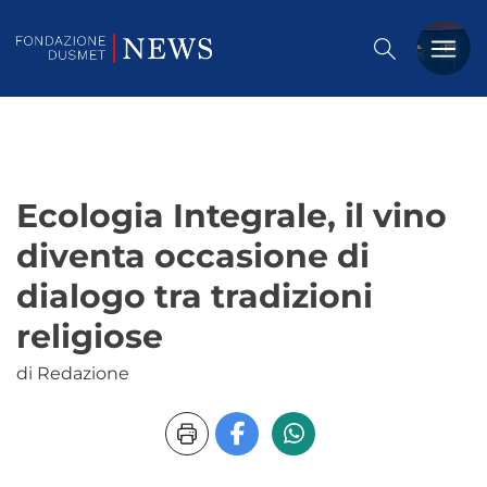
PREMIO DUSMET
FORMAZIONE
Ecologia Integrale, il vino
OSSERVATORIO
diventa occasione di
EVENTI
dialogo tra tradizioni
NOTIZIE
religiose
di Redazione
CHI SIAMO
CONTATTACI