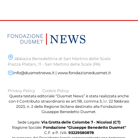
Abbazia Benedettina di San Martino delle Scale
Piazza Platani, 11 - San Martino delle Scale (PA)
info@dusmetnews.it | www.fondazionedusmet.it
Privacy Policy
Cookie Policy
Questa testata editoriale “Dusmet News” è stata realizzata anche
con il Contributo straordinario ex art.118, comma 3, l.r. 22 febbraio
2023, n. 2 della Regione Sicilana destinato alla Fondazione
Giuseppe Benedetto Dusmet.
Sede Legale:
Via Grotta delle Colombe 7 - Nicolosi (CT)
Ragione Sociale:
Fondazione "Giuseppe Benedetto Dusmet"
C.F. e P. IVA:
93229580878
In persona del Presidente legale rappresentante pro tempore,