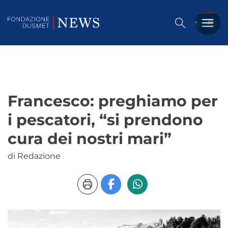
PREMIO DUSMET
FORMAZIONE
Francesco: preghiamo per
OSSERVATORIO
i pescatori, “si prendono
EVENTI
cura dei nostri mari”
NOTIZIE
di Redazione
CHI SIAMO
CONTATTACI