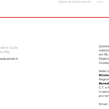
Digitrend,
3 settimane fa
4 min
Questa
delle Scale
realizz
le (PA)
art.118
nedusmet.it
Region
Giusep
Sede L
Nicolos
Ragion
Bened
C.F. e 
In per
pro te
Email: