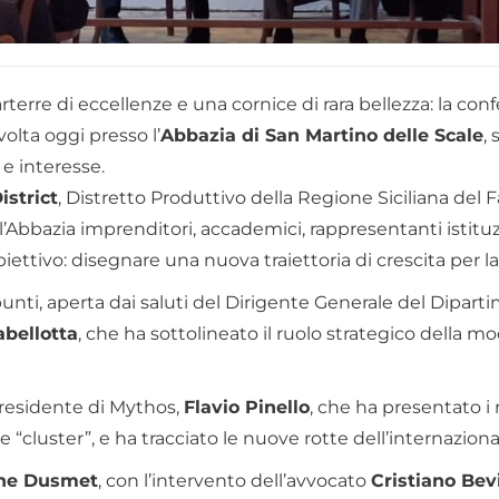
terre di eccellenze e una cornice di rara bellezza: la conf
volta oggi presso l’
Abbazia di San Martino delle Scale
,
 e interesse.
strict
, Distretto Produttivo della Regione Siciliana del F
’Abbazia imprenditori, accademici, rappresentanti istituzi
iettivo: disegnare una nuova traiettoria di crescita per la
unti, aperta dai saluti del Dirigente Generale del Dipart
abellotta
, che ha sottolineato il ruolo strategico dell
 Presidente di Mythos,
Flavio Pinello
, che ha presentato i r
 “cluster”, e ha tracciato le nuove rotte dell’internazional
ne Dusmet
, con l’intervento dell’avvocato
Cristiano Bev