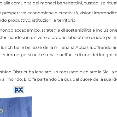
 alla comunità dei monaci benedettini, custodi spirituali 
rospettive economiche e creatività, visioni imprenditoria
o produttivo, istituzioni e territorio.
il mondo accademico, strategie di sostenibilità e inclusi
formandosi in un vero e proprio laboratorio di idee per il 
 lunch tra le bellezze della millenaria Abbazia, offrendo
er immergersi nella storia e nell’arte di uno dei luoghi p
ashion District ha lanciato un messaggio chiaro: la Sicilia 
o al mondo. E lo fa partendo da qui, dal cuore della sua id