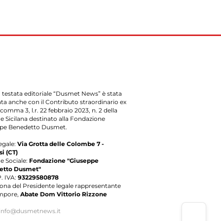
 testata editoriale “Dusmet News” è stata
ata anche con il Contributo straordinario ex
, comma 3, l.r. 22 febbraio 2023, n. 2 della
e Sicilana destinato alla Fondazione
pe Benedetto Dusmet.
egale:
Via Grotta delle Colombe 7 -
i (CT)
e Sociale:
Fondazione "Giuseppe
etto Dusmet"
P. IVA:
93229580878
sona del Presidente legale rappresentante
mpore,
Abate Dom Vittorio Rizzone
info@dusmetnews.it