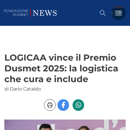
PREMIO DUSMET
FORMAZIONE
LOGICAA vince il Premio
OSSERVATORIO
Dusmet 2025: la logistica
EVENTI
che cura e include
NOTIZIE
di Dario Cataldo
CHI SIAMO
CONTATTACI