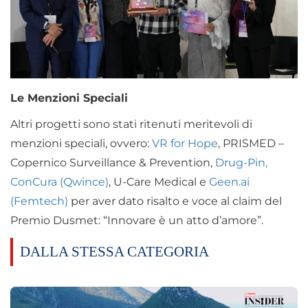
Le Menzioni Speciali
Altri progetti sono stati ritenuti meritevoli di
menzioni speciali, ovvero:
VR for Hope
, PRISMED –
Copernico Surveillance & Prevention,
Drug-Pin,
ConCura (Qwince)
, U-Care Medical e
Geen.ai
(Femtech)
per aver dato risalto e voce al claim del
Premio Dusmet: “Innovare è un atto d’amore”.
DALLA STESSA CATEGORIA