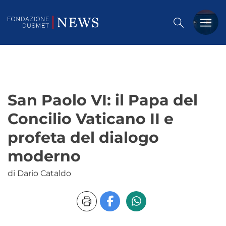
PREMIO DUSMET
FORMAZIONE
San Paolo VI: il Papa del
OSSERVATORIO
Concilio Vaticano II e
EVENTI
profeta del dialogo
NOTIZIE
moderno
di Dario Cataldo
CHI SIAMO
CONTATTACI