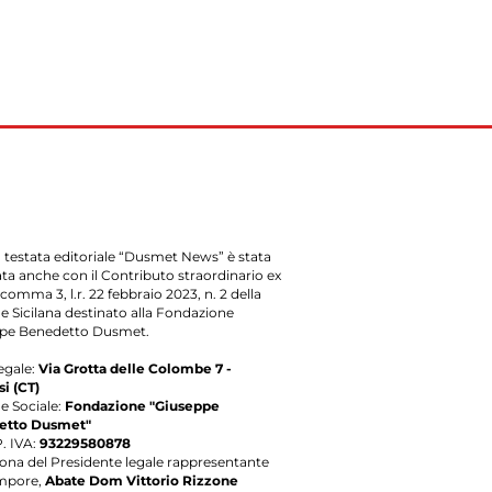
 testata editoriale “Dusmet News” è stata
ata anche con il Contributo straordinario ex
, comma 3, l.r. 22 febbraio 2023, n. 2 della
e Sicilana destinato alla Fondazione
pe Benedetto Dusmet.
egale:
Via Grotta delle Colombe 7 -
i (CT)
e Sociale:
Fondazione "Giuseppe
etto Dusmet"
P. IVA:
93229580878
sona del Presidente legale rappresentante
mpore,
Abate Dom Vittorio Rizzone