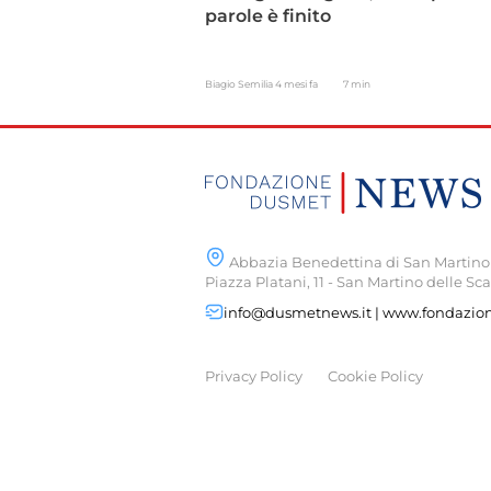
parole è finito
Biagio Semilia
4 mesi fa
7 min
Abbazia Benedettina di San Martino 
Piazza Platani, 11 - San Martino delle Sca
info@dusmetnews.it | www.fondazio
Privacy Policy
Cookie Policy