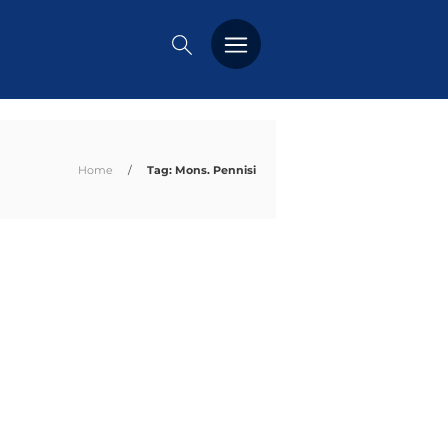
PREMIO DUSMET
FORMAZIONE
Home
/
Tag: Mons. Pennisi
OSSERVATORIO
EVENTI
NOTIZIE
CHI SIAMO
CONTATTACI