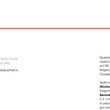
Questa
delle Scale
realizz
le (PA)
art.118
nedusmet.it
Region
Giusep
Sede L
Nicolos
Ragion
Bened
C.F. e 
In per
pro te