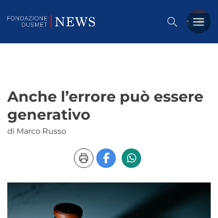
PREMIO DUSMET
FORMAZIONE
Anche l’errore può essere
OSSERVATORIO
generativo
EVENTI
di Marco Russo
NOTIZIE
CHI SIAMO
CONTATTACI