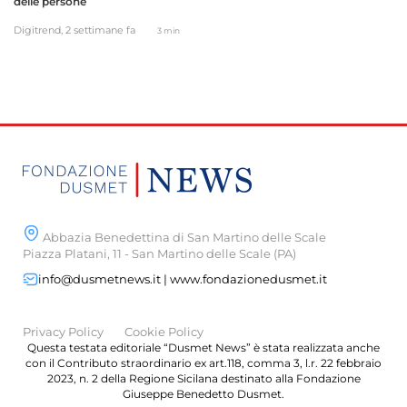
delle persone
Digitrend,
2 settimane fa
3 min
Abbazia Benedettina di San Martino delle Scale
Piazza Platani, 11 - San Martino delle Scale (PA)
info@dusmetnews.it | www.fondazionedusmet.it
Privacy Policy
Cookie Policy
Questa testata editoriale “Dusmet News” è stata realizzata anche
con il Contributo straordinario ex art.118, comma 3, l.r. 22 febbraio
2023, n. 2 della Regione Sicilana destinato alla Fondazione
Giuseppe Benedetto Dusmet.