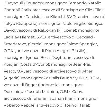
Guayaquil (Ecuador);. monsignor Fernando Natalio
Chomalí Garib, arcivescovo di Santiago de Cile (Cile);
monsignor Tarcisio Isao Kikuchi, S.V.D., arcivescovo di
Tokyo (Giappone); monsignor Pablo Virgilio Siongco
David, vescovo di Kalookan (Filippine); monsignor
Ladislav Niemet, S.V.D., arcivescovo di Beograd -
Smederevo, (Serbia); monsignor Jaime Spengler,
O.F.M., arcivescovo di Porto Alegre (Brasile);
monsignor Ignace Bessi Dogbo, arcivescovo di
Abidjan (Costa d’Avorio); monsignor Jean-Paul
Vesco, O.P., arcivescovo di arcivescovo di Alger
(Algeria); monsignor Paskalis Bruno Syukur, O.F.M.,
vescovo di Bogor (Indonesia); monsignor
Dominique Joseph Mathieu, O.F.M. Conv.,
arcivescovo di Teheran Ispahan (Iran); monsignor
Roberto Repole, arcivescovo di Torino (Italia);