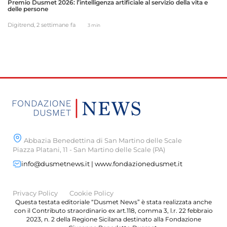
Premio Dusmet 2026: l’intelligenza artificiale al servizio della vita e
delle persone
Digitrend,
2 settimane fa
3 min
Abbazia Benedettina di San Martino delle Scale
Piazza Platani, 11 - San Martino delle Scale (PA)
info@dusmetnews.it | www.fondazionedusmet.it
Privacy Policy
Cookie Policy
Questa testata editoriale “Dusmet News” è stata realizzata anche
con il Contributo straordinario ex art.118, comma 3, l.r. 22 febbraio
2023, n. 2 della Regione Sicilana destinato alla Fondazione