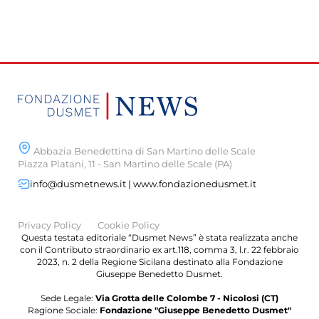
Abbazia Benedettina di San Martino delle Scale
Piazza Platani, 11 - San Martino delle Scale (PA)
info@dusmetnews.it | www.fondazionedusmet.it
Privacy Policy
Cookie Policy
Questa testata editoriale “Dusmet News” è stata realizzata anche
con il Contributo straordinario ex art.118, comma 3, l.r. 22 febbraio
2023, n. 2 della Regione Sicilana destinato alla Fondazione
Giuseppe Benedetto Dusmet.
Sede Legale:
Via Grotta delle Colombe 7 - Nicolosi (CT)
Ragione Sociale:
Fondazione "Giuseppe Benedetto Dusmet"