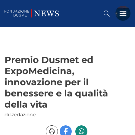
PREMIO DUSMET
FORMAZIONE
Premio Dusmet ed
OSSERVATORIO
ExpoMedicina,
EVENTI
innovazione per il
NOTIZIE
benessere e la qualità
della vita
CHI SIAMO
di Redazione
CONTATTACI