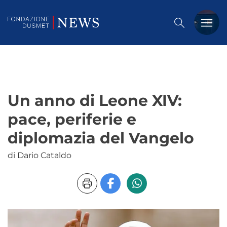
PREMIO DUSMET
FORMAZIONE
Un anno di Leone XIV:
OSSERVATORIO
pace, periferie e
EVENTI
diplomazia del Vangelo
NOTIZIE
di Dario Cataldo
CHI SIAMO
CONTATTACI