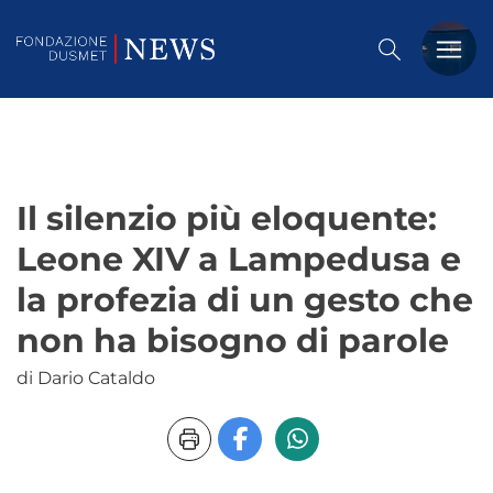
PREMIO DUSMET
FORMAZIONE
Il silenzio più eloquente:
OSSERVATORIO
Leone XIV a Lampedusa e
EVENTI
la profezia di un gesto che
NOTIZIE
non ha bisogno di parole
di Dario Cataldo
CHI SIAMO
CONTATTACI