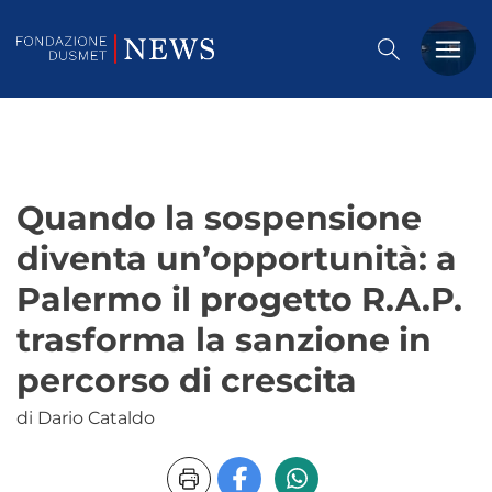
PREMIO DUSMET
FORMAZIONE
Quando la sospensione
OSSERVATORIO
diventa un’opportunità: a
EVENTI
Palermo il progetto R.A.P.
NOTIZIE
trasforma la sanzione in
percorso di crescita
CHI SIAMO
di Dario Cataldo
CONTATTACI