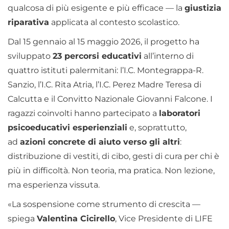
qualcosa di più esigente e più efficace — la
giustizia
riparativa
applicata al contesto scolastico.
Dal 15 gennaio al 15 maggio 2026, il progetto ha
sviluppato
23 percorsi educativi
all’interno di
quattro istituti palermitani: l’I.C. Montegrappa-R.
Sanzio, l’I.C. Rita Atria, l’I.C. Perez Madre Teresa di
Calcutta e il Convitto Nazionale Giovanni Falcone. I
ragazzi coinvolti hanno partecipato a
laboratori
psicoeducativi esperienziali
e, soprattutto,
ad
azioni concrete di aiuto verso gli altri
:
distribuzione di vestiti, di cibo, gesti di cura per chi è
più in difficoltà. Non teoria, ma pratica. Non lezione,
ma esperienza vissuta.
«La sospensione come strumento di crescita —
spiega
Valentina Cicirello
, Vice Presidente di LIFE