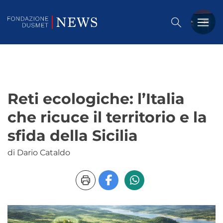
PREMIO DUSMET
FORMAZIONE
Reti ecologiche: l’Italia
OSSERVATORIO
che ricuce il territorio e la
EVENTI
sfida della Sicilia
NOTIZIE
di Dario Cataldo
CHI SIAMO
CONTATTACI