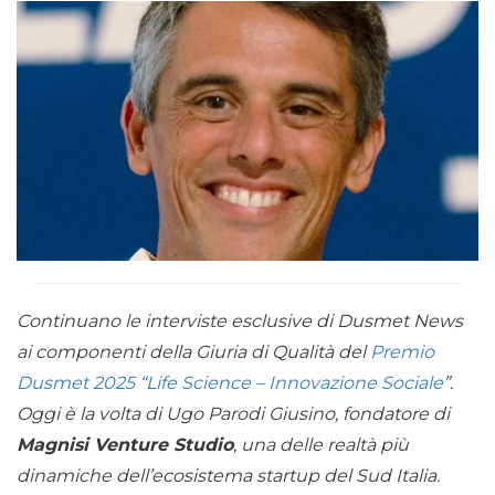
Continuano le interviste esclusive di Dusmet News
ai componenti della Giuria di Qualità del
Premio
Dusmet 2025 “Life Science – Innovazione Sociale
”.
Oggi è la volta di Ugo Parodi Giusino, fondatore di
Magnisi Venture Studio
, una delle realtà più
dinamiche dell’ecosistema startup del Sud Italia.