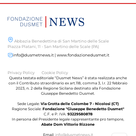
Abbazia Benedettina di San Martino delle Scale
Piazza Platani, 11 - San Martino delle Scale (PA)
info@dusmetnews.it | www.fondazionedusmet.it
Privacy Policy
Cookie Policy
Questa testata editoriale “Dusmet News” è stata realizzata anche
con il Contributo straordinario ex art.118, comma 3, l.r. 22 febbraio
2023, n. 2 della Regione Sicilana destinato alla Fondazione
Giuseppe Benedetto Dusmet.
Sede Legale:
Via Grotta delle Colombe 7 - Nicolosi (CT)
Ragione Sociale:
Fondazione "Giuseppe Benedetto Dusmet"
C.F. e P. IVA:
93229580878
In persona del Presidente legale rappresentante pro tempore,
Abate Dom Vittorio Rizzone
Email:
info@dusmetnews.it