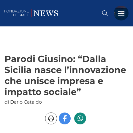
PREMIO DUSMET
FORMAZIONE
Parodi Giusino: “Dalla
OSSERVATORIO
Sicilia nasce l’innovazione
EVENTI
che unisce impresa e
NOTIZIE
impatto sociale”
di Dario Cataldo
CHI SIAMO
CONTATTACI