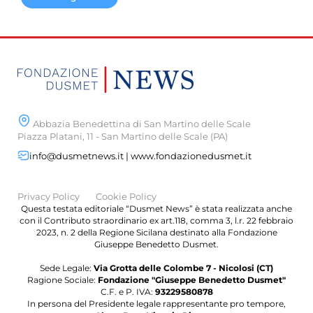
Abbazia Benedettina di San Martino delle Scale
Piazza Platani, 11 - San Martino delle Scale (PA)
info@dusmetnews.it | www.fondazionedusmet.it
Privacy Policy
Cookie Policy
Questa testata editoriale “Dusmet News” è stata realizzata anche
con il Contributo straordinario ex art.118, comma 3, l.r. 22 febbraio
2023, n. 2 della Regione Sicilana destinato alla Fondazione
Giuseppe Benedetto Dusmet.
Sede Legale:
Via Grotta delle Colombe 7 - Nicolosi (CT)
Ragione Sociale:
Fondazione "Giuseppe Benedetto Dusmet"
C.F. e P. IVA:
93229580878
In persona del Presidente legale rappresentante pro tempore,