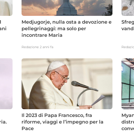
1
Medjugorje, nulla osta a devozione e
Sfreg
ani
pellegrinaggi: ma solo per
vanda
incontrare Maria
Redazione
2 anni fa
Redazi
Il 2023 di Papa Francesco, fra
Myan
ia.
riforme, viaggi e l’impegno per la
dist
Pace
conv