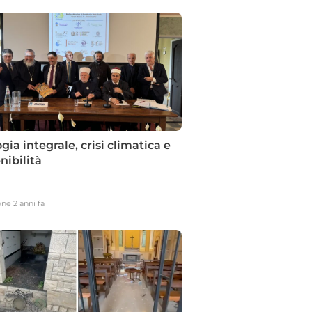
gia integrale, crisi climatica e
nibilità
contra le persone
vento che unisce scienza, etica e
one
2 anni fa
pri il premio dusmet