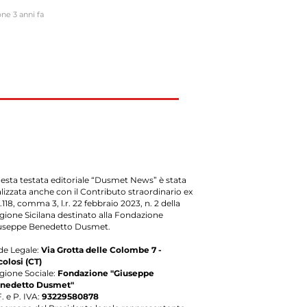
one
3 anni fa
esta testata editoriale “Dusmet News” è stata
alizzata anche con il Contributo straordinario ex
.118, comma 3, l.r. 22 febbraio 2023, n. 2 della
gione Sicilana destinato alla Fondazione
useppe Benedetto Dusmet.
de Legale:
Via Grotta delle Colombe 7 -
colosi (CT)
gione Sociale:
Fondazione "Giuseppe
nedetto Dusmet"
. e P. IVA:
93229580878