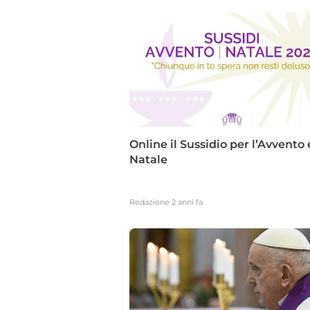
Online il Sussidio per l’Avvento e
Natale
Redazione
2 anni fa
29.10.2025
PAD.
20
Fi
Mediterra